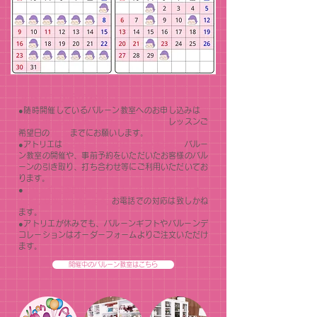
アトリエからのお願い
●随時開催しているバルーン教室へのお申し込みは
当
日のお申し込みは受け付けておりません。
レッスンご
希望日の
7日前
までにお願いします。
●アトリエは
お店(ショップ)ではございません。
バルー
ン教室の開催や、事前予約をいただいたお客様のバル
ーンの引き取り、打ち合わせ等にご利用いただいてお
ります。
●
ご注文やご予約は、メールもしくはオーダーフォー
ムよりお願いいたします｡
お電話での対応は致しかね
ます。
●アトリエが休みでも、バルーンギフトやバルーンデ
コレーションはオーダーフォームよりご注文いただけ
ます。
開催中のバルーン教室はこちら