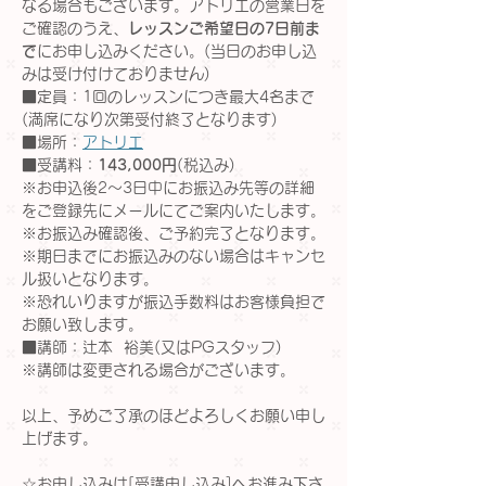
なる場合もございます。アトリエの営業日を
ご確認のうえ、
レッスンご希望日の7日前ま
で
にお申し込みください。(当日のお申し込
みは受け付けておりません)
■定員：1回のレッスンにつき最大4名まで
(満席になり次第受付終了となります)
■場所：
アトリエ
■受講料：
143,000円
(税込み)
※お申込後2〜3日中にお振込み先等の詳細
をご登録先にメールにてご案内いたします。
※お振込み確認後、ご予約完了となります。
※期日までにお振込みのない場合はキャンセ
ル扱いとなります。
※恐れいりますが振込手数料はお客様負担で
お願い致します。
■講師：辻本  裕美(又はPGスタッフ)
※講師は変更される場合がございます。
以上、予めご了承のほどよろしくお願い申し
上げます。
☆お申し込みは[受講申し込み]へお進み下さ