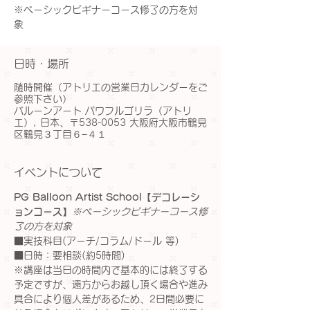
※ベーシックビギナーコース修了の方を対
象
日時・場所
随時開催（アトリエの営業日カレンダーをご
参照下さい）
バルーンアート パワフルゴリラ（アトリ
エ）, 日本、〒538-0053 大阪府大阪市鶴見
区鶴見３丁目６−４１
イベントについて
PG Balloon Artist School【デコレーシ
ョンコース】
※ベーシックビギナーコース修
了の方を対象
■実技科目(アーチ/コラム/ドール 等)
■日時：要相談(約5時間)
※講座は当日の時間内で基本的には終了する
予定ですが、遠方からお越し頂く場合や進み
具合により個人差があるため、2日間必要に